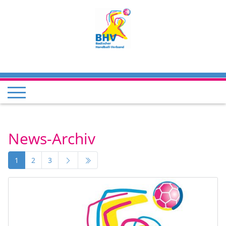
News-Archiv
1
2
3