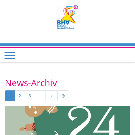
News-Archiv
1
2
3
…