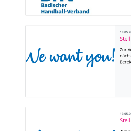
19.05.
Stel
Zur V
nächs
Berei
19.05.
Stel