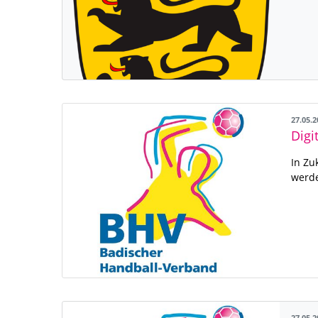
27.05.
Digi
In Zu
werd