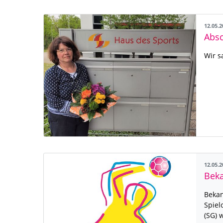
12.05.
Absc
Wir s
12.05.
Bek
Beka
Spiel
(SG) 