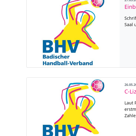
27.05.
Schri
Saal
26.05.
C-Li
Laut 
erstm
Zahle