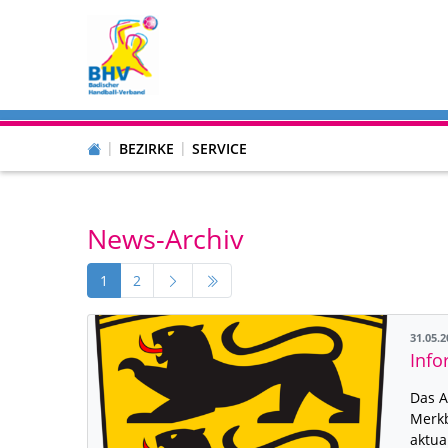
BEZIRKE
SERVICE
News-Archiv
1
2
31.05.
Info
Das A
Merkb
aktua