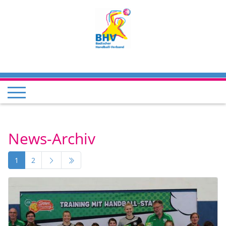
News-Archiv
1
2