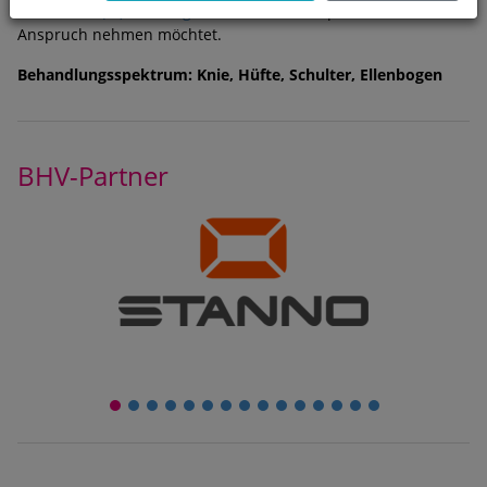
rene.takacs(@)bwhv.org
, wenn Ihr die Kooperation in
Anspruch nehmen möchtet.
Behandlungsspektrum: Knie, Hüfte, Schulter, Ellenbogen
BHV-Partner
1
2
3
4
5
6
7
8
9
10
11
12
13
14
15