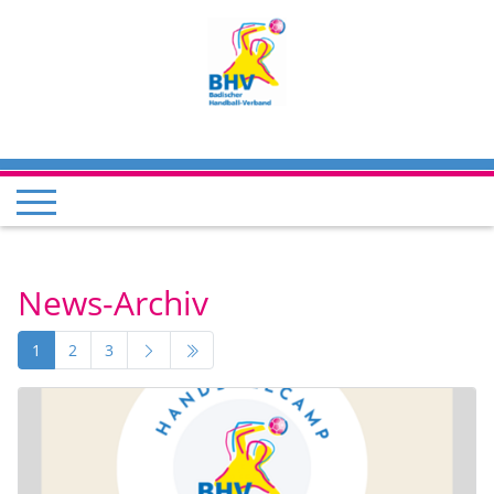
News-Archiv
1
2
3