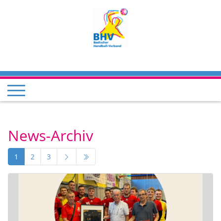
News-Archiv
1
2
3