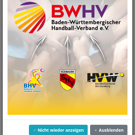
Keine Nachrichten verfügbar.
Aktuelle News
Phoenix- und
Homepageumstellung im Rahmen
der…
01.07.2025
|
HVW-Verband
Die Fusion zum Baden-Württembergischen Handball-
Verband e.V. ist vollzogen!
Dies bringt auch einige Änderungen mit sich:
Beim…
Artikel anzeigen
Nicht wieder anzeigen
Ausblenden