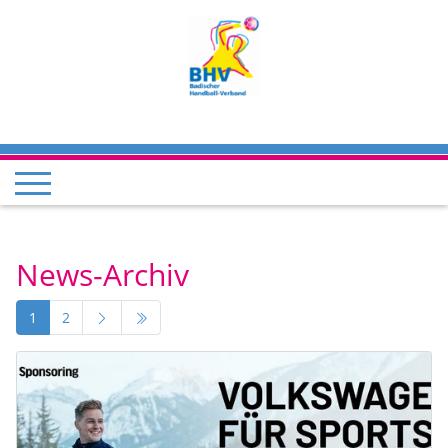
News-Archiv
1
2