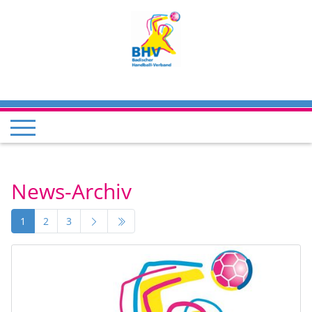
News-Archiv
1
2
3