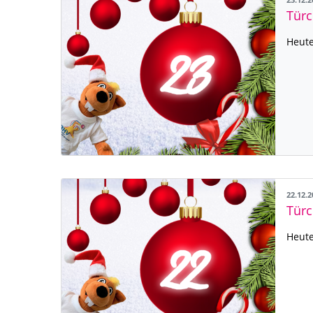
23.12.
Türc
Heute
22.12.
Türc
Heute