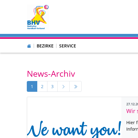
BEZIRKE
SERVICE
News-Archiv
1
2
3
27.12.
Wir 
Hier 
Infor