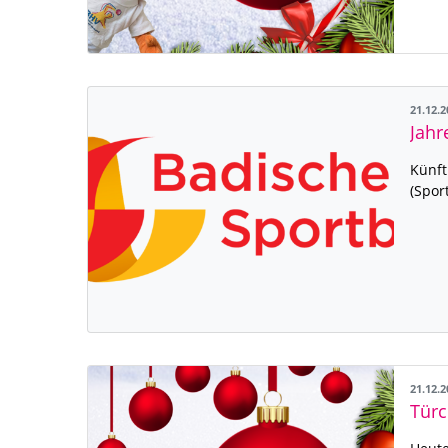
21.12.
Jahr
Künft
(Spor
21.12.
Türc