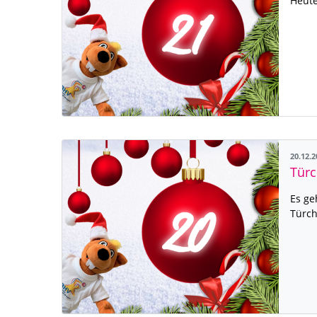
Heute
20.12.
Türc
Es ge
Türch