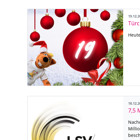
19.12.
Türc
Heute
18.12.
Nachd
Milli
besch