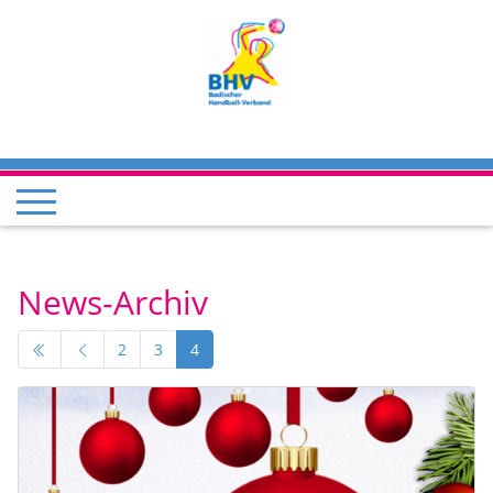
News-Archiv
2
3
4