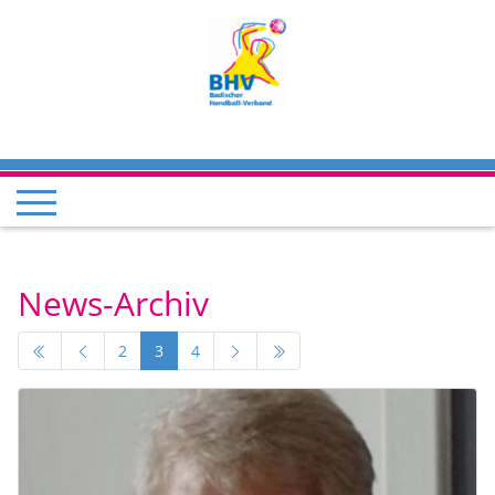
News-Archiv
2
3
4