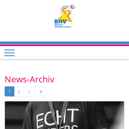
News-Archiv
1
2