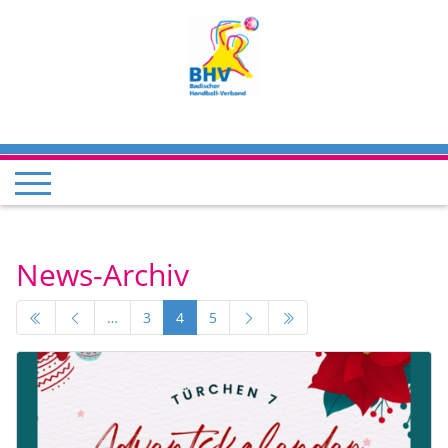
News-Archiv
…
3
4
5