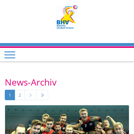
News-Archiv
1
2