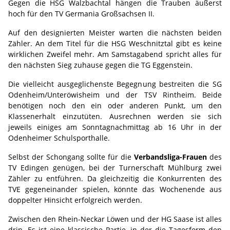
Gegen die HSG Walzbachtal hängen die Trauben äußerst
hoch für den TV Germania Großsachsen II.
Auf den designierten Meister warten die nächsten beiden
Zähler. An dem Titel für die HSG Weschnitztal gibt es keine
wirklichen Zweifel mehr. Am Samstagabend spricht alles für
den nächsten Sieg zuhause gegen die TG Eggenstein.
Die vielleicht ausgeglichenste Begegnung bestreiten die SG
Odenheim/Unteröwisheim und der TSV Rintheim. Beide
benötigen noch den ein oder anderen Punkt, um den
Klassenerhalt einzutüten. Ausrechnen werden sie sich
jeweils einiges am Sonntagnachmittag ab 16 Uhr in der
Odenheimer Schulsporthalle.
Selbst der Schongang sollte für die
Verbandsliga-Frauen
des
TV Edingen genügen, bei der Turnerschaft Mühlburg zwei
Zähler zu entführen. Da gleichzeitig die Konkurrenten des
TVE gegeneinander spielen, könnte das Wochenende aus
doppelter Hinsicht erfolgreich werden.
Zwischen den Rhein-Neckar Löwen und der HG Saase ist alles
drin. Es ist eine klassische Partie, in der die Tagesform den