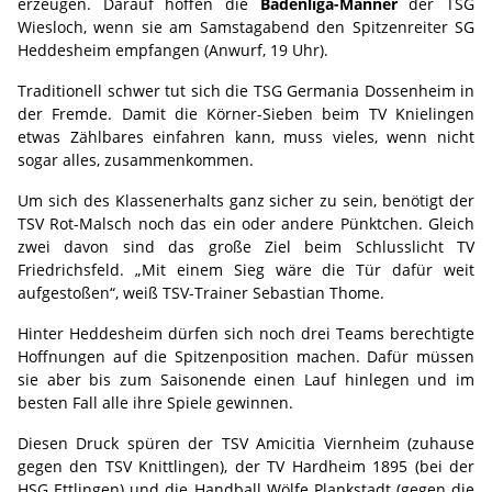
erzeugen. Darauf hoffen die
Badenliga-Männer
der TSG
Wiesloch, wenn sie am Samstagabend den Spitzenreiter SG
Heddesheim empfangen (Anwurf, 19 Uhr).
Traditionell schwer tut sich die TSG Germania Dossenheim in
der Fremde. Damit die Körner-Sieben beim TV Knielingen
etwas Zählbares einfahren kann, muss vieles, wenn nicht
sogar alles, zusammenkommen.
Um sich des Klassenerhalts ganz sicher zu sein, benötigt der
TSV Rot-Malsch noch das ein oder andere Pünktchen. Gleich
zwei davon sind das große Ziel beim Schlusslicht TV
Friedrichsfeld. „Mit einem Sieg wäre die Tür dafür weit
aufgestoßen“, weiß TSV-Trainer Sebastian Thome.
Hinter Heddesheim dürfen sich noch drei Teams berechtigte
Hoffnungen auf die Spitzenposition machen. Dafür müssen
sie aber bis zum Saisonende einen Lauf hinlegen und im
besten Fall alle ihre Spiele gewinnen.
Diesen Druck spüren der TSV Amicitia Viernheim (zuhause
gegen den TSV Knittlingen), der TV Hardheim 1895 (bei der
HSG Ettlingen) und die Handball Wölfe Plankstadt (gegen die