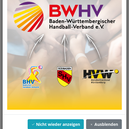
Streitschlichtung
Wir sind nicht bereit oder verpflichtet, an
Streitbeilegungsverfahren vor einer
Verbraucherschlichtungsstelle teilzunehmen.
Haftung für Inhalte
Als Diensteanbieter sind wir gemäß § 7 Abs.1 TMG für eigene
Inhalte auf diesen Seiten nach den allgemeinen Gesetzen
verantwortlich. Nach §§ 8 bis 10 TMG sind wir als
Diensteanbieter jedoch nicht verpflichtet, übermittelte oder
gespeicherte fremde Informationen zu überwachen oder
nach Umständen zu forschen, die auf eine rechtswidrige
Tätigkeit hinweisen. Verpflichtungen zur Entfernung oder
Sperrung der Nutzung von Informationen nach den
allgemeinen Gesetzen bleiben hiervon unberührt. Eine
diesbezügliche Haftung ist jedoch erst ab dem Zeitpunkt der
Kenntnis einer konkreten Rechtsverletzung möglich. Bei
Bekanntwerden von entsprechenden Rechtsverletzungen
Nicht wieder anzeigen
Ausblenden
werden wir diese Inhalte umgehend entfernen.