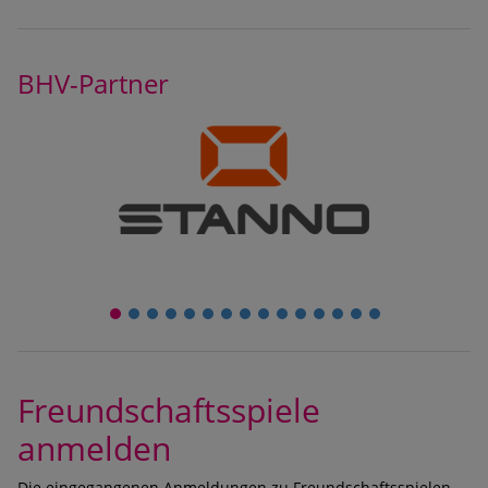
BHV-Partner
1
2
3
4
5
6
7
8
9
10
11
12
13
14
15
Freundschaftsspiele
anmelden
Die eingegangenen Anmeldungen zu Freundschaftsspielen