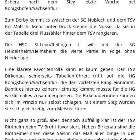
Scherz nach dem Sieg letzte Woche bei
Königshofen/Sachsenflur.
Zum Derby kommt es zwischen der SG Nußloch und dem TSV
Rot-Malsch. Mehr unter Druck stehen die Nussis, da sie in
der Tabelle drei Pluszähler hinter dem TSV rangieren.
Die HSG St.Leon/Reilingen II will bei der SG
Heidelsheim/Helmsheim die vierte Partie in Folge ohne
Niederlage.
Eine klarere Favoritenrolle kann es kaum geben. Der TSV
Birkenau, seinerseits Tabellenführer, trifft auf die HG
Königshofen/Sachsenflur, die den vorletzten Rang einnimmt.
Damit es hier zu keinem Heimsieg kommt, müsste für die HG
wirklich alles zusammenpassen. Die Birkenauerinnen können
sich im Prinzip nur selbst schlagen. Mit einem Sieg würden
sie sich gleichzeitig zum Meister küren.
Nicht ganz so groß, aber dennoch auffällig klar ist der TSV
Rintheim beim TV Brühl favorisiert. Neben Birkenau sind die
Rintheimerinnen diese Saison das Maß aller Dinge in der
Badenliga und spielen ganz einfach eine sehr starke Saison.