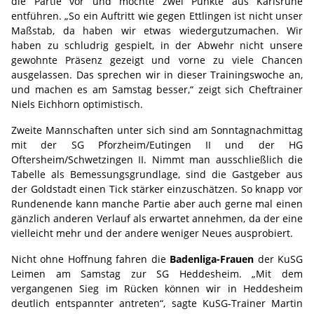
die Partie vor und möchte zwei Punkte aus Karlsruhe
entführen. „So ein Auftritt wie gegen Ettlingen ist nicht unser
Maßstab, da haben wir etwas wiedergutzumachen. Wir
haben zu schludrig gespielt, in der Abwehr nicht unsere
gewohnte Präsenz gezeigt und vorne zu viele Chancen
ausgelassen. Das sprechen wir in dieser Trainingswoche an,
und machen es am Samstag besser,“ zeigt sich Cheftrainer
Niels Eichhorn optimistisch.
Zweite Mannschaften unter sich sind am Sonntagnachmittag
mit der SG Pforzheim/Eutingen II und der HG
Oftersheim/Schwetzingen II. Nimmt man ausschließlich die
Tabelle als Bemessungsgrundlage, sind die Gastgeber aus
der Goldstadt einen Tick stärker einzuschätzen. So knapp vor
Rundenende kann manche Partie aber auch gerne mal einen
gänzlich anderen Verlauf als erwartet annehmen, da der eine
vielleicht mehr und der andere weniger Neues ausprobiert.
Nicht ohne Hoffnung fahren die
Badenliga-Frauen
der KuSG
Leimen am Samstag zur SG Heddesheim. „Mit dem
vergangenen Sieg im Rücken können wir in Heddesheim
deutlich entspannter antreten“, sagte KuSG-Trainer Martin