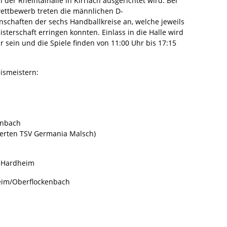
n der Rheintalhalle in Kirrlach ausgerichtet wird. Bei
ettbewerb treten die männlichen D-
chaften der sechs Handballkreise an, welche jeweils
isterschaft erringen konnten. Einlass in die Halle wird
r sein und die Spiele finden von 11:00 Uhr bis 17:15
ismeistern:
enbach
derten TSV Germania Malsch)
V Hardheim
eim/Oberflockenbach