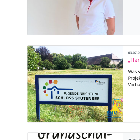
03.07.
Was v
Proje
Vorh