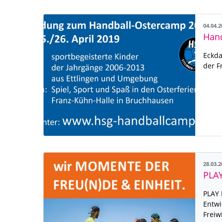
04.04.
Eckda
der F
28.03.
PLAY 
Entwi
Freiw