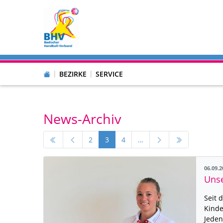
BEZIRKE
SERVICE
News-Archiv
2
3
4
…
06.09.
Unse
Seit 
Kinde
Jede