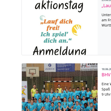
25.06.
„Lau
Unter
am Fr
Würt
18.06.
Eine 
Spaß 
9 Uhr