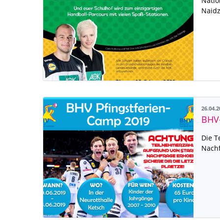
Natio
Naidz
26.04.
BHV-
Die T
Nachf