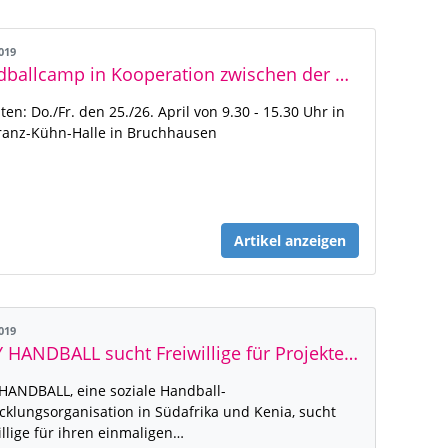
2019
Handballcamp in Kooperation zwischen der HSG Ettlingen/Bruchhausen und dem Badischen Handball-Verband
ten: Do./Fr. den 25./26. April von 9.30 - 15.30 Uhr in
ranz-Kühn-Halle in Bruchhausen
Artikel anzeigen
2019
PLAY HANDBALL sucht Freiwillige für Projekte in Kenia und Südafrika
HANDBALL, eine soziale Handball-
cklungsorganisation in Südafrika und Kenia, sucht
illige für ihren einmaligen…