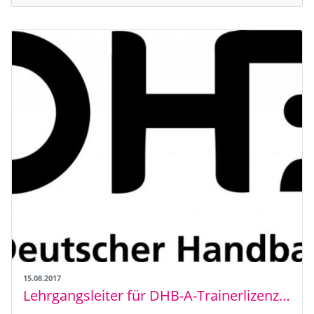
15.08.2017
Lehrgangsleiter für DHB-A-Trainerlizenz-Ausbildung gesucht