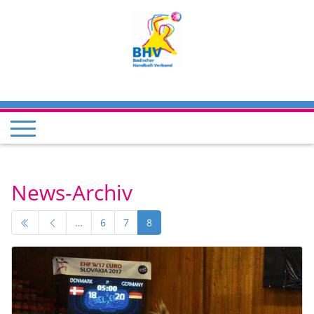
News-Archiv
…
6
7
8