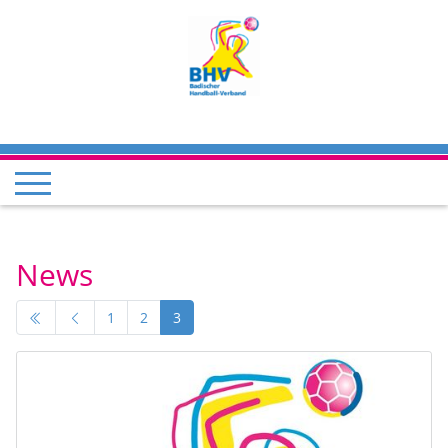
News
1
2
3