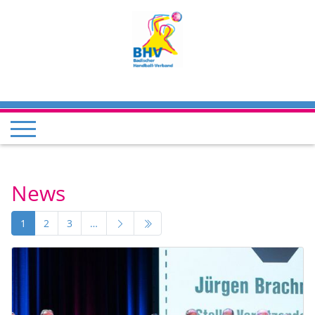
News
1
2
3
…