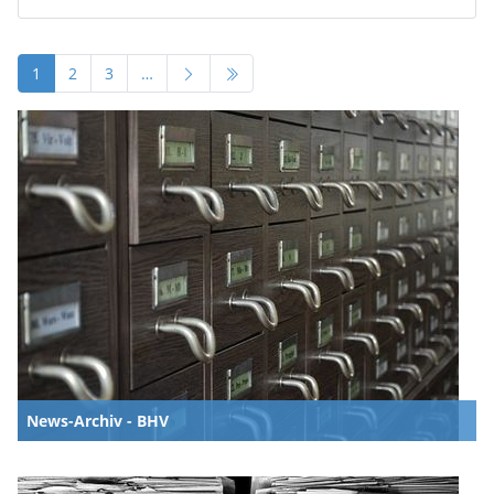
1
2
3
…
News-Archiv - BHV