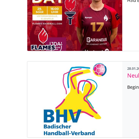
HSG B
28.01.
Neul
Begin