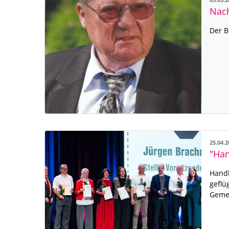
05.05.
Der B
25.04.
Handb
geflü
Geme