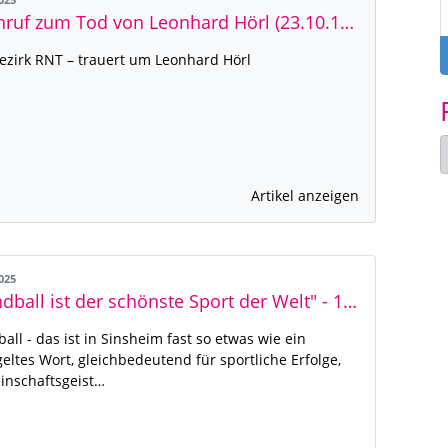
2025
Nachruf zum Tod von Leonhard Hörl (23.10.1936 - 05.04.2025)
ezirk RNT – trauert um Leonhard Hörl
Artikel anzeigen
2025
"Handball ist der schönste Sport der Welt" - 100 Jahre Handball-Abteilung in Sinsheim
all - das ist in Sinsheim fast so etwas wie ein
geltes Wort, gleichbedeutend für sportliche Erfolge,
inschaftsgeist…