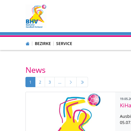
BEZIRKE
SERVICE
News
1
2
3
…
19.05.
KiHa
Ausbi
05.07