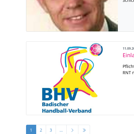
Schic
11.09.
Einl
Pflic
RNT m
1
2
3
…