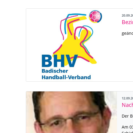
20.09.
geänd
12.09.
Der B
Am 03