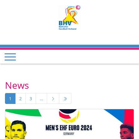
News
1
2
3
…