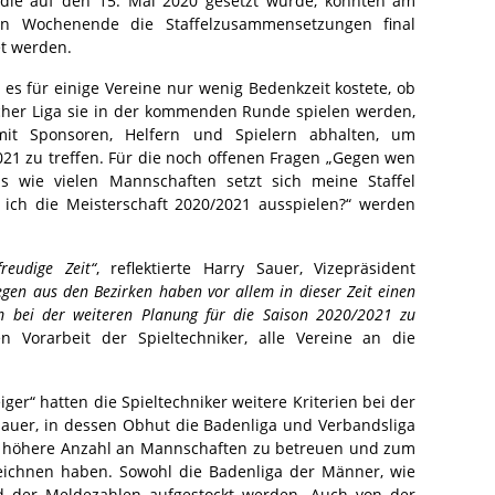
, die auf den 15. Mai 2020 gesetzt wurde, könnten am
en Wochenende die Staffelzusammensetzungen final
et werden.
es für einige Vereine nur wenig Bedenkzeit kostete, ob
cher Liga sie in der kommenden Runde spielen werden,
mit Sponsoren, Helfern und Spielern abhalten, um
21 zu treffen. Für die noch offenen Fragen „Gegen wen
us wie vielen Mannschaften setzt sich meine Staffel
ich die Meisterschaft 2020/2021 ausspielen?“ werden
eudige Zeit“
, reflektierte Harry Sauer, Vizepräsident
egen aus den Bezirken haben vor allem in dieser Zeit einen
um bei der weiteren Planung für die Saison 2020/2021 zu
 Vorarbeit der Spieltechniker, alle Vereine an die
ger“ hatten die Spieltechniker weitere Kriterien bei der
Sauer, in dessen Obhut die Badenliga und Verbandsliga
e höhere Anzahl an Mannschaften zu betreuen und zum
eichnen haben. Sowohl die Badenliga der Männer, wie
 der Meldezahlen aufgestockt werden. Auch von der