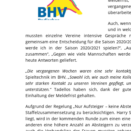
Meldefrist
vergangen
überarbeit
Auch, wenn 
und in wel
mussten einzelne Vereine intensive Gespräche 
gemeinsam eine Entscheidung für die Saison 2020/20
werde ich in der Saison 2020/2021 spielen?“, „A
zusammen“, „Gegen wie viele Mannschaften werde 
heute Antworten geliefert.
„Die vergangenen Wochen waren eine sehr kontaktfr
Spieltechnik im BHV,
„Sowohl ich, wie auch meine Koll
sehr starken Kontakt zu unseren Vereinen gepflegt, 
unterstützen.“
Tadellos haben sich, dank der guten
Einhaltung der Meldefrist gehalten.
Aufgrund der Regelung „Nur Aufsteiger – keine Abstei
Staffelzusammensetzung zu berücksichtigen. Harry 
liegt, wird in der kommenden Runde zum einen ein
anderen eine höhere Anzahl an Absteigern zu verz
auch die Verbandsliga der Frauen mussten anhand