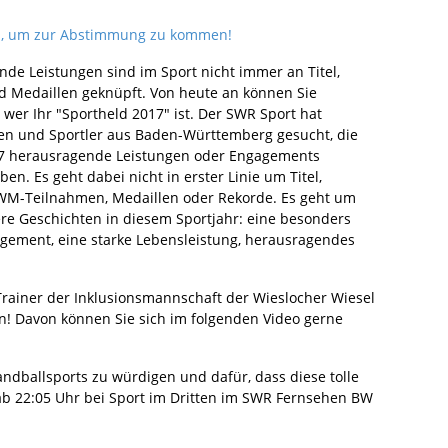
en, um zur Abstimmung zu kommen!
de Leistungen sind im Sport nicht immer an Titel,
d Medaillen geknüpft. Von heute an können Sie
wer Ihr "Sportheld 2017" ist. Der SWR Sport hat
en und Sportler aus Baden-Württemberg gesucht, die
17 herausragende Leistungen oder Engagements
en. Es geht dabei nicht in erster Linie um Titel,
WM-Teilnahmen, Medaillen oder Rekorde. Es geht um
e Geschichten in diesem Sportjahr: eine besonders
agement, eine starke Lebensleistung, herausragendes
.
rainer der Inklusionsmannschaft der Wieslocher Wiesel
en! Davon können Sie sich im folgenden Video gerne
andballsports zu würdigen und dafür, dass diese tolle
b 22:05 Uhr bei Sport im Dritten im SWR Fernsehen BW