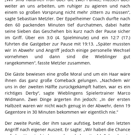
weiter an uns arbeiten, um ruhiger zu agieren und nach
einem so großen Vorsprung nicht mehr zittern zu müssen“,
sagte Sebastian Metzler. Der Eppelheimer Coach durfte nach
den 60 packenden Minuten tief durchatmen, dabei hatte
seine Sieben das Geschehen bis kurz nach der Pause sicher
im Griff. Über ein 3:0 (4. Spielminute) und ein 12:7 (17.)
führten die Gastgeber zur Pause mit 19:13. „Später mussten
wir in Abwehr und Angriff jedoch einige personelle Wechsel
vornehmen und dann sind die Wieblinger gut
rangekommen“, fasste Metzler zusammen.
Die Gäste bewiesen eine große Moral und um ein Haar wäre
ihnen das ganz große Comeback gelungen. „Nachdem wir
uns in der zweiten Hälfte zurückgekämpft hatten, war es ein
richtiges Derby“, sagte Wieblingens Spielertrainer Marco
Widmann. Zwei Dinge ärgerten ihn jedoch: „In der ersten
Halbzeit waren wir nicht wach genug in der Abwehr, denn 19
Gegentore in 30 Minuten bekommen wir eigentlich nie.“
Der zweite Punkt, der ihm sauer aufstieg, betraf den letzten
Angriff nach eigener Auszeit. Er sagte: „Wir haben die Chance