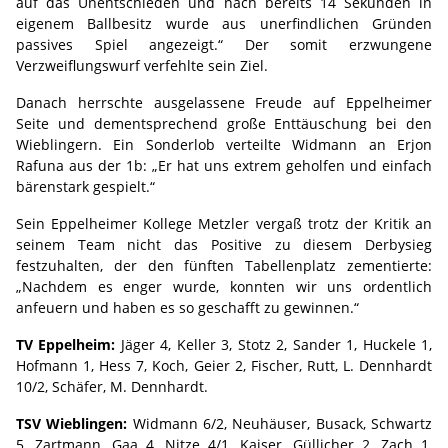
auf das Unentschieden und nach bereits 14 Sekunden in
eigenem Ballbesitz wurde aus unerfindlichen Gründen
passives Spiel angezeigt.“ Der somit erzwungene
Verzweiflungswurf verfehlte sein Ziel.
Danach herrschte ausgelassene Freude auf Eppelheimer
Seite und dementsprechend große Enttäuschung bei den
Wieblingern. Ein Sonderlob verteilte Widmann an Erjon
Rafuna aus der 1b: „Er hat uns extrem geholfen und einfach
bärenstark gespielt.“
Sein Eppelheimer Kollege Metzler vergaß trotz der Kritik an
seinem Team nicht das Positive zu diesem Derbysieg
festzuhalten, der den fünften Tabellenplatz zementierte:
„Nachdem es enger wurde, konnten wir uns ordentlich
anfeuern und haben es so geschafft zu gewinnen.“
TV Eppelheim:
Jäger 4, Keller 3, Stotz 2, Sander 1, Huckele 1,
Hofmann 1, Hess 7, Koch, Geier 2, Fischer, Rutt, L. Dennhardt
10/2, Schäfer, M. Dennhardt.
TSV Wieblingen:
Widmann 6/2, Neuhäuser, Busack, Schwartz
5, Zartmann, Gaa 4, Nitze 4/1, Kaiser, Güllicher 2, Zach 1,