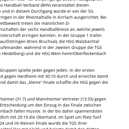
e Handball-Verband (BHV) veranstaltet diesen
 und in diesem Durchgang wurde er von der SG
ingen in der Rheintalhalle in Kirrlach ausgerichtet. Bei
ettbewerb treten die männlichen D-
chaften der sechs Handballkreise an, welche jeweils
isterschaft erringen konnten. In der Gruppe 1 trafen
au/Östringen (Kreis Bruchsal), die HSG Walzbachtal
 aufeinander, während in der zweiten Gruppe die TGS
eis Heidelberg) und die HSG Wein-heim/Oberflockenbach
 Gruppen spielte Jeder gegen Jeden. In der ersten
und gegen Hardheim mit 30:10 durch und erreichte damit
nd damit das „kleine“ Finale schaffte die HSG gegen die
rzheimer (31:7) und Mannheimer Vertreter (13:33) gegen
 Entscheidung um den Einzug in das Finale zwischen
nbach fallen musste. In der bis dahin spannendsten
lich mit 20:19 die Oberhand. Im Spiel um Platz fünf
4 und im kleinen Finale wurde die TGS ihrer