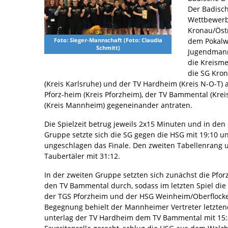
Der Badisch
Wettbewerb
Kronau/Östr
dem Pokalw
Foto: Sieger-Mannschaft (Foto: Claudia
Schmitt)
Jugendmanns
die Kreisme
die SG Kron
(Kreis Karlsruhe) und der TV Hardheim (Kreis N-O-T)
Pforz-heim (Kreis Pforzheim), der TV Bammental (Kr
(Kreis Mannheim) gegeneinander antraten.
Die Spielzeit betrug jeweils 2x15 Minuten und in den
Gruppe setzte sich die SG gegen die HSG mit 19:10 
ungeschlagen das Finale. Den zweiten Tabellenrang u
Taubertäler mit 31:12.
In der zweiten Gruppe setzten sich zunächst die Pfo
den TV Bammental durch, sodass im letzten Spiel die
der TGS Pforzheim und der HSG Weinheim/Oberflocke
Begegnung behielt der Mannheimer Vertreter letztend
unterlag der TV Hardheim dem TV Bammental mit 15:2