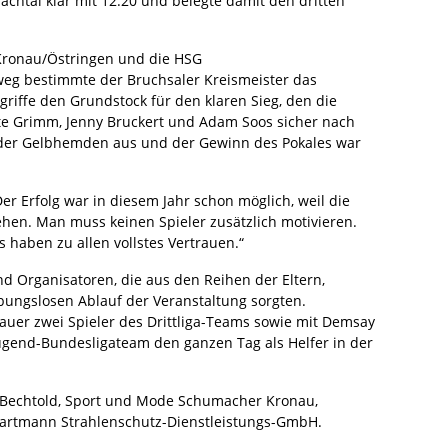
achtal klar mit 12:20 und belegte damit den dritten
 Kronau/Östringen und die HSG
eg bestimmte der Bruchsaler Kreismeister das
riffe den Grundstock für den klaren Sieg, den die
tte Grimm, Jenny Bruckert und Adam Soos sicher nach
 der Gelbhemden aus und der Gewinn des Pokales war
er Erfolg war in diesem Jahr schon möglich, weil die
iehen. Man muss keinen Spieler zusätzlich motivieren.
 haben zu allen vollstes Vertrauen.“
d Organisatoren, die aus den Reihen der Eltern,
ungslosen Ablauf der Veranstaltung sorgten.
uer zwei Spieler des Drittliga-Teams sowie mit Demsay
ugend-Bundesligateam den ganzen Tag als Helfer in der
r Bechtold, Sport und Mode Schumacher Kronau,
Hartmann Strahlenschutz-Dienstleistungs-GmbH.