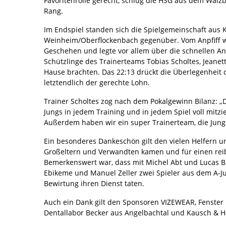
Favoritenrolle gerecht, schlug die HSG aus dem Walzb
Rang.
Im Endspiel standen sich die Spielgemeinschaft aus
Weinheim/Oberflockenbach gegenüber. Vom Anpfiff w
Geschehen und legte vor allem über die schnellen Ang
Schützlinge des Trainerteams Tobias Scholtes, Jeane
Hause brachten. Das 22:13 drückt die Überlegenheit
letztendlich der gerechte Lohn.
Trainer Scholtes zog nach dem Pokalgewinn Bilanz: „D
Jungs in jedem Training und in jedem Spiel voll mitz
Außerdem haben wir ein super Trainerteam, die Jungs
Ein besonderes Dankeschön gilt den vielen Helfern un
Großeltern und Verwandten kamen und für einen reib
Bemerkenswert war, dass mit Michel Abt und Lucas Ba
Ebikeme und Manuel Zeller zwei Spieler aus dem A-J
Bewirtung ihren Dienst taten.
Auch ein Dank gilt den Sponsoren VIZEWEAR, Fenste
Dentallabor Becker aus Angelbachtal und Kausch & 