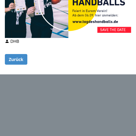
DHB
Zurück