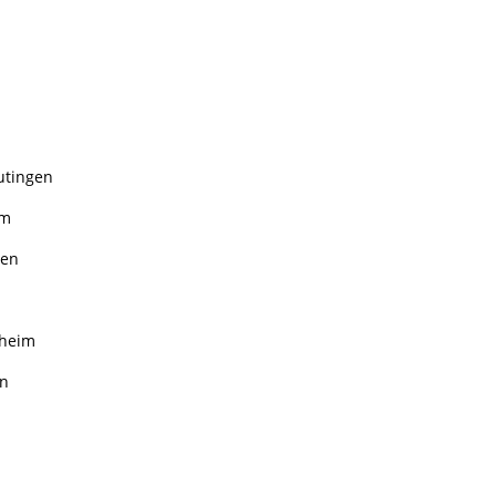
utingen
im
wen
hheim
en