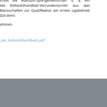
chtet die Rollstuhl-Sportgemeinschaft .u .a. ein
nales Rollstuhlhandball-Vorrundenturnier aus, was
Mannschaften zur Qualifikation am ersten Ligabetrieb
024 dient.
mationen.
_des_Rollstuhlhandballs.pdf