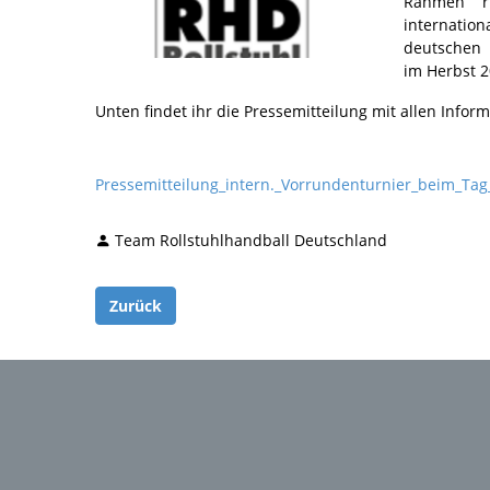
Rahmen ri
internatio
deutschen 
im Herbst 2
Unten findet ihr die Pressemitteilung mit allen Infor
Pressemitteilung_intern._Vorrundenturnier_beim_Tag
Team Rollstuhlhandball Deutschland
Zurück